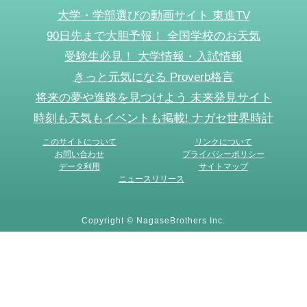
大学・学部選びの動画サイト 東進TV
90日先まで大胆予報！ 全国学校のお天気
受験生必見！ 大学情報・入試情報
きっと元気になる Proverb格言
将来の夢や進路を見つけよう 未来発見サイト
時刻も天気もイベントも掲載! ナガセ世界時計
このサイトについて
リンクについて
お問い合わせ
プライバシーポリシー
データ利用
サイトマップ
ニュースリリース
Copyright © NagaseBrothers Inc.