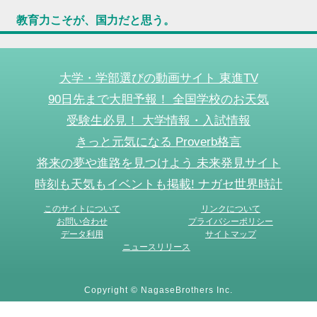
教育力こそが、国力だと思う。
大学・学部選びの動画サイト 東進TV
90日先まで大胆予報！ 全国学校のお天気
受験生必見！ 大学情報・入試情報
きっと元気になる Proverb格言
将来の夢や進路を見つけよう 未来発見サイト
時刻も天気もイベントも掲載! ナガセ世界時計
このサイトについて
リンクについて
お問い合わせ
プライバシーポリシー
データ利用
サイトマップ
ニュースリリース
Copyright © NagaseBrothers Inc.