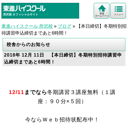
東進
所沢校
オフィシャルサイト
メニュー
ホームページ
東進ハイスクール 所沢校
»
ブログ
»
【本日締切】冬期特別招
待講習申込締切まであと6時間！
校舎からのお知らせ
2018年 12月 11日 【本日締切】冬期特別招待講習申
込締切まであと6時間！
12/11
までなら
冬期講習３講座無料（１講
座：９０分×５回）
今ならＷｅｂ招待状配布中！