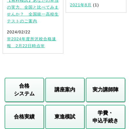
【無料模試】あなたの本当
2021年8月
(1)
の実力、全国と比べてみま
せんか？ 全国統一高校生
テストのご案内
2024/02/22
🌸2024年度所沢校合格速
報 2月22日時点🌸
合格
講座案内
実力講師陣
システム
学費・
合格実績
東進模試
申込手続き