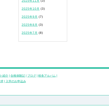
2025年11月
(3)
2025年10月
(3)
2025年9月
(7)
2025年8月
(3)
2025年7月
(8)
ト紹介
|
合格体験記
|
ブログ
|
校舎アルバム
|
請求
|
入学のお申込み