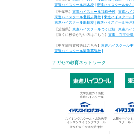
東進ハイスクール志木校
|
東進ハイスクールせん
【千葉県】
東進ハイスクール我孫子校
|
東進ハイ
東進ハイスクール北習志野校
|
東進ハイスクール
東進ハイスクール船橋校
|
東進ハイスクール松戸
【茨城県】
東進ハイスクールつくば校
|
東進ハイ
【近くに校舎がない方はこちら】
東進 在宅受講
【中学部設置校舎はこちら】
東進ハイスクール中
東進ハイスクール海浜幕張校
|
ナガセの教育ネットワーク
大学受験の予備校
東進ハイスクール
スイミングスクール・水泳教室
九州を中心とし
イトマンスイミングスクール
スクール・
ｲﾄﾏﾝｸﾞﾗﾝﾄﾞﾌｨｯﾄﾈｽ受付中!