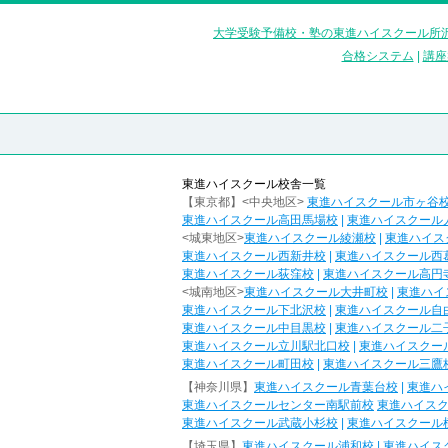
大学受験予備校・塾の東進ハイスクール所沢
合格システム
|
講座
東進ハイスクール校舎一覧
【東京都】<中央地区>
東進ハイスクール市ヶ谷
東進ハイスクール高田馬場校
|
東進ハイスクール
<城東地区>
東進ハイスクール綾瀬校
|
東進ハイス
東進ハイスクール西新井校
|
東進ハイスクール西
東進ハイスクール荻窪校
|
東進ハイスクール高円
<城南地区>
東進ハイスクール大井町校
|
東進ハイ
東進ハイスクール下北沢校
|
東進ハイスクール自
東進ハイスクール中目黒校
|
東進ハイスクール二
東進ハイスクール立川駅北口校
|
東進ハイスクー
東進ハイスクール町田校
|
東進ハイスクール三鷹
【神奈川県】
東進ハイスクール青葉台校
|
東進ハ
東進ハイスクールセンター南駅前校
東進ハイス
東進ハイスクール武蔵小杉校
|
東進ハイスクール
【埼玉県】
東進ハイスクール浦和校
|
東進ハイス