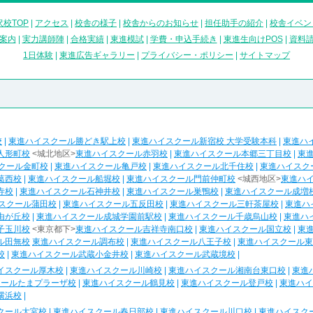
校TOP
|
アクセス
|
校舎の様子
|
校舎からのお知らせ
|
担任助手の紹介
|
校舎イベン
案内
|
実力講師陣
|
合格実績
|
東進模試
|
学費・申込手続き
|
東進生向けPOS
|
資料
1日体験
|
東進広告ギャラリー
|
プライバシー・ポリシー
|
サイトマップ
校
|
東進ハイスクール勝どき駅上校
|
東進ハイスクール新宿校 大学受験本科
|
東進ハ
人形町校
<城北地区>
東進ハイスクール赤羽校
|
東進ハイスクール本郷三丁目校
|
東
クール金町校
|
東進ハイスクール亀戸校
|
東進ハイスクール北千住校
|
東進ハイスク
葛西校
|
東進ハイスクール船堀校
|
東進ハイスクール門前仲町校
<城西地区>
東進ハ
寺校
|
東進ハイスクール石神井校
|
東進ハイスクール巣鴨校
|
東進ハイスクール成増
スクール蒲田校
|
東進ハイスクール五反田校
|
東進ハイスクール三軒茶屋校
|
東進ハ
由が丘校
|
東進ハイスクール成城学園前駅校
|
東進ハイスクール千歳烏山校
|
東進ハ
子玉川校
<東京都下>
東進ハイスクール吉祥寺南口校
|
東進ハイスクール国立校
|
東
ル田無校
東進ハイスクール調布校
|
東進ハイスクール八王子校
|
東進ハイスクール東
校
|
東進ハイスクール武蔵小金井校
|
東進ハイスクール武蔵境校
|
イスクール厚木校
|
東進ハイスクール川崎校
|
東進ハイスクール湘南台東口校
|
東進
クールたまプラーザ校
|
東進ハイスクール鶴見校
|
東進ハイスクール登戸校
|
東進ハイ
横浜校
|
クール大宮校
|
東進ハイスクール春日部校
|
東進ハイスクール川口校
|
東進ハイスク