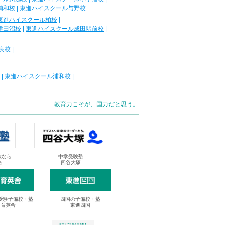
浦和校
|
東進ハイスクール与野校
東進ハイスクール柏校
|
津田沼校
|
東進ハイスクール成田駅前校
|
良校
|
|
東進ハイスクール浦和校
|
教育力こそが、国力だと思う。
抜なら
中学受験塾
塾
四谷大塚
受験予備校・塾
四国の予備校・塾
進育英舎
東進四国