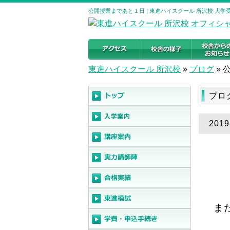
公開授業まであと１日 | 東進ハイスクール 所沢校 大
東進ハイスクール 所沢校
»
ブログ
»
ブロ
20
ま