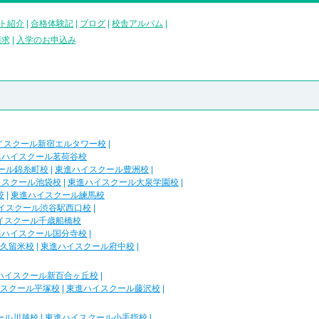
ト紹介
|
合格体験記
|
ブログ
|
校舎アルバム
|
請求
|
入学のお申込み
イスクール新宿エルタワー校
|
進ハイスクール茗荷谷校
ール錦糸町校
|
東進ハイスクール豊洲校
|
イスクール池袋校
|
東進ハイスクール大泉学園校
|
校
|
東進ハイスクール練馬校
イスクール渋谷駅西口校
|
イスクール千歳船橋校
進ハイスクール国分寺校
|
久留米校
|
東進ハイスクール府中校
|
ハイスクール新百合ヶ丘校
|
スクール平塚校
|
東進ハイスクール藤沢校
|
ール川越校
|
東進ハイスクール小手指校
|