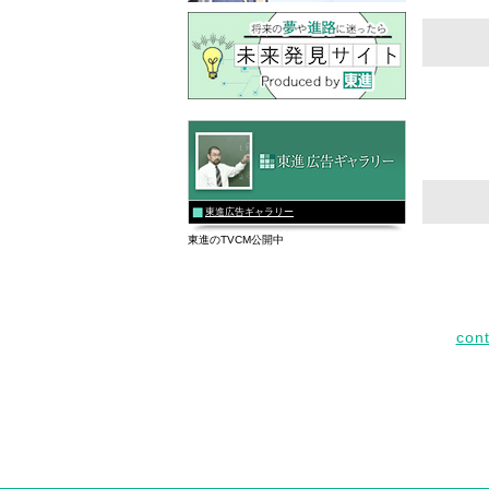
東進広告ギャラリー
東進のTVCM公開中
con