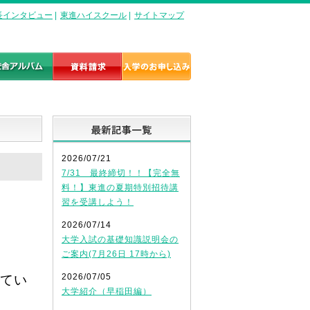
長インタビュー
|
東進ハイスクール
|
サイトマップ
最新記事一覧
2026/07/21
7/31 最終締切！！【完全無
料！】東進の夏期特別招待講
習を受講しよう！
2026/07/14
大学入試の基礎知識説明会の
ご案内(7月26日 17時から)
2026/07/05
てい
大学紹介（早稲田編）