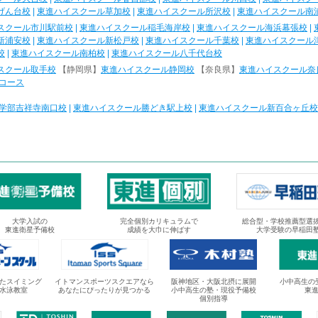
げん台校
|
東進ハイスクール草加校
|
東進ハイスクール所沢校
|
東進ハイスクール南
スクール市川駅前校
|
東進ハイスクール稲毛海岸校
|
東進ハイスクール海浜幕張校
|
新浦安校
|
東進ハイスクール新松戸校
|
東進ハイスクール千葉校
|
東進ハイスクール
校
|
東進ハイスクール南柏校
|
東進ハイスクール八千代台校
スクール取手校
【静岡県】
東進ハイスクール静岡校
【奈良県】
東進ハイスクール奈
コース
学部吉祥寺南口校
|
東進ハイスクール勝どき駅上校
|
東進ハイスクール新百合ヶ丘校
大学入試の
完全個別カリキュラムで
総合型・学校推薦型選
東進衛星予備校
成績を大巾に伸ばす
大学受験の早稲田
たスイミング
イトマンスポーツスクエアなら
阪神地区・大阪北摂に展開
小中高生の
水泳教室
あなたにぴったりが見つかる
小中高生の塾・現役予備校
東
個別指導