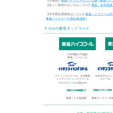
【茨城県】
東進ハイスクールつくば校
|
東進ハイ
【近くに校舎がない方はこちら】
東進 在宅受講
【中学部設置校舎はこちら】
東進ハイスクール中
東進ハイスクール海浜幕張校
|
ナガセの教育ネットワーク
大学受験の予備校
東進ハイスクール
スイミングスクール・水泳教室
九州を中心とし
イトマンスイミングスクール
スクール・
ｲﾄﾏﾝｸﾞﾗﾝﾄﾞﾌｨｯﾄﾈｽ受付中!
東進オンライン学
東進こども英語塾