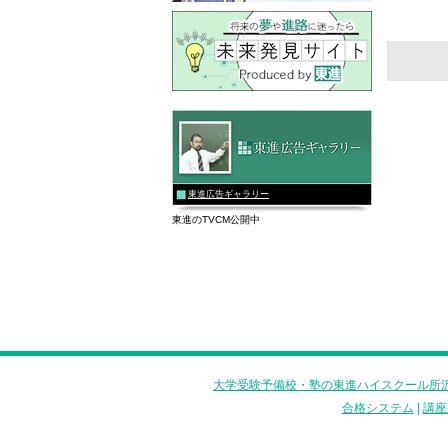
＊
東進広告ギャラリー
東進のTVCM公開中
大学受験予備校・塾の東進ハイスクール所沢
合格システム
|
講座