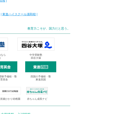
良校
|
|
東進ハイスクール浦和校
|
教育力こそが、国力だと思う。
抜なら
中学受験塾
塾
四谷大塚
受験予備校・塾
四国の予備校・塾
進育英舎
東進四国
清瀬ひかり幼稚園
赤ちゃん成長ナビ