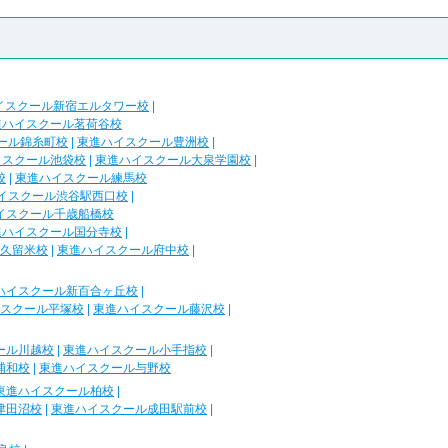
イスクール新宿エルタワー校
|
進ハイスクール茗荷谷校
ール錦糸町校
|
東進ハイスクール豊洲校
|
イスクール池袋校
|
東進ハイスクール大泉学園校
|
校
|
東進ハイスクール練馬校
イスクール渋谷駅西口校
|
イスクール千歳船橋校
進ハイスクール国分寺校
|
久留米校
|
東進ハイスクール府中校
|
ハイスクール新百合ヶ丘校
|
スクール平塚校
|
東進ハイスクール藤沢校
|
ール川越校
|
東進ハイスクール小手指校
|
浦和校
|
東進ハイスクール与野校
東進ハイスクール柏校
|
津田沼校
|
東進ハイスクール成田駅前校
|