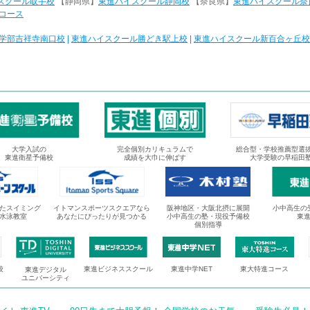
スクール取手校
【静岡県】
東進ハイスクール静岡校
【奈良県】
東進ハイスクール奈
コース
学部吉祥寺南口校
|
東進ハイスクール勝どき駅上校
|
東進ハイスクール新百合ヶ丘校
大学入試の
完全個別カリキュラムで
総合型・学校推薦型選
東進衛星予備校
成績を大巾に伸ばす
大学受験の早稲田
たスイミング
イトマンスポーツスクエアなら
阪神地区・大阪北摂に展開
小中高生の
水泳教室
あなたにぴったりが見つかる
小中高生の塾・現役予備校
東
個別指導
校
東進ビジネススクール
東進中学NET
東大特進コース
東進デジタル
ユニバーシティ