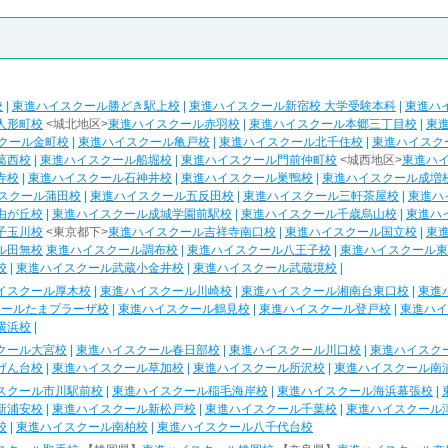
校
|
東進ハイスクール勝どき駅上校
|
東進ハイスクール新宿校 大学受験本科
|
東進ハ
人形町校
<城北地区>
東進ハイスクール赤羽校
|
東進ハイスクール本郷三丁目校
|
東
クール金町校
|
東進ハイスクール亀戸校
|
東進ハイスクール北千住校
|
東進ハイスク
葛西校
|
東進ハイスクール船堀校
|
東進ハイスクール門前仲町校
<城西地区>
東進ハ
寺校
|
東進ハイスクール石神井校
|
東進ハイスクール巣鴨校
|
東進ハイスクール成増
スクール蒲田校
|
東進ハイスクール五反田校
|
東進ハイスクール三軒茶屋校
|
東進ハ
由が丘校
|
東進ハイスクール成城学園前駅校
|
東進ハイスクール千歳烏山校
|
東進ハ
子玉川校
<東京都下>
東進ハイスクール吉祥寺南口校
|
東進ハイスクール国立校
|
東
ル田無校
東進ハイスクール調布校
|
東進ハイスクール八王子校
|
東進ハイスクール東
校
|
東進ハイスクール武蔵小金井校
|
東進ハイスクール武蔵境校
|
イスクール厚木校
|
東進ハイスクール川崎校
|
東進ハイスクール湘南台東口校
|
東進
クールたまプラーザ校
|
東進ハイスクール鶴見校
|
東進ハイスクール登戸校
|
東進ハイ
横浜校
|
クール大宮校
|
東進ハイスクール春日部校
|
東進ハイスクール川口校
|
東進ハイスク
げん台校
|
東進ハイスクール草加校
|
東進ハイスクール所沢校
|
東進ハイスクール南
スクール市川駅前校
|
東進ハイスクール稲毛海岸校
|
東進ハイスクール海浜幕張校
|
新浦安校
|
東進ハイスクール新松戸校
|
東進ハイスクール千葉校
|
東進ハイスクール
校
|
東進ハイスクール南柏校
|
東進ハイスクール八千代台校