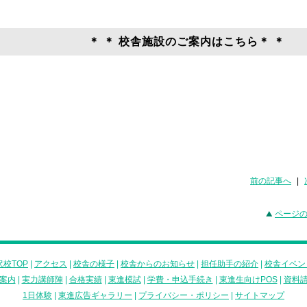
 ＊ 校舎施設のご案内はこちら＊ ＊
前の記事へ
|
ページ
校TOP
|
アクセス
|
校舎の様子
|
校舎からのお知らせ
|
担任助手の紹介
|
校舎イベン
案内
|
実力講師陣
|
合格実績
|
東進模試
|
学費・申込手続き
|
東進生向けPOS
|
資料
1日体験
|
東進広告ギャラリー
|
プライバシー・ポリシー
|
サイトマップ