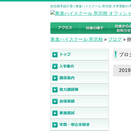
担任助手紹介⑧ | 東進ハイスクール 所沢校 大学受験
東進ハイスクール 所沢校
»
ブログ
»
ブロ
201