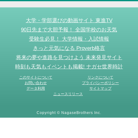
大学・学部選びの動画サイト 東進TV
90日先まで大胆予報！ 全国学校のお天気
受験生必見！ 大学情報・入試情報
きっと元気になる Proverb格言
将来の夢や進路を見つけよう 未来発見サイト
時刻も天気もイベントも掲載! ナガセ世界時計
このサイトについて
リンクについて
お問い合わせ
プライバシーポリシー
データ利用
サイトマップ
ニュースリリース
Copyright © NagaseBrothers Inc.