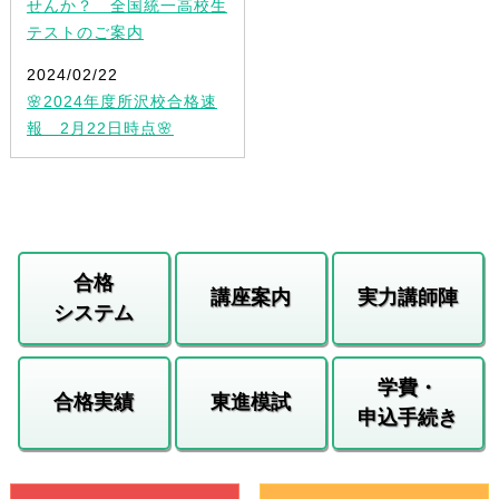
せんか？ 全国統一高校生
テストのご案内
2024/02/22
🌸2024年度所沢校合格速
報 2月22日時点🌸
合格
講座案内
実力講師陣
システム
学費・
合格実績
東進模試
申込手続き