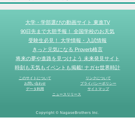
大学・学部選びの動画サイト 東進TV
90日先まで大胆予報！ 全国学校のお天気
受験生必見！ 大学情報・入試情報
きっと元気になる Proverb格言
将来の夢や進路を見つけよう 未来発見サイト
時刻も天気もイベントも掲載! ナガセ世界時計
このサイトについて
リンクについて
お問い合わせ
プライバシーポリシー
データ利用
サイトマップ
ニュースリリース
Copyright © NagaseBrothers Inc.